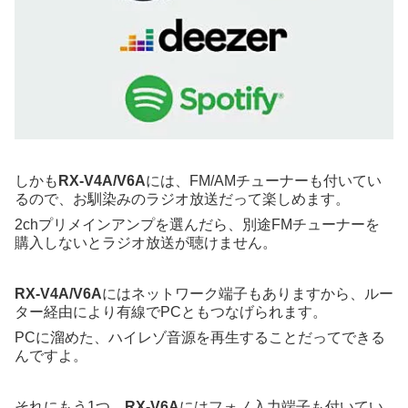
しかも
RX-V4A/V6A
には、FM/AMチューナーも付いてい
るので、お馴染みのラジオ放送だって楽しめます。
2chプリメインアンプを選んだら、別途FMチューナーを
購入しないとラジオ放送が聴けません。
RX-V4A/V6A
にはネットワーク端子もありますから、ルー
ター経由により有線でPCともつなげられます。
PCに溜めた、ハイレゾ音源を再生することだってできる
んですよ。
それにもう1つ、
RX-V6A
にはフォノ入力端子も付いてい