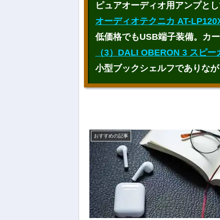
ピュアオーディオ用アンプとし
オーディオテクニカ AT-LP120X
低価格でもUSB端子装備
。カー
（3）DALI OBERON 3 ス
小型ブックシェルフでありなが
おすすめの記事