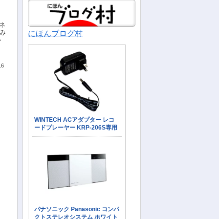
ネ
てみ
にほんブログ村
ー
16