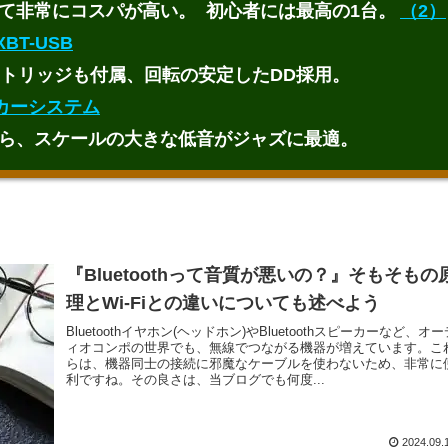
て非常にコスパが高い。 初心者には最高の1台。
（2）
BT-USB
トリッジも付属、回転の安定したDD採用。
ピーカーシステム
ら、スケールの大きな低音がジャズに最適。
『Bluetoothって音質が悪いの？』そもそもの
理とWi-Fiとの違いについても述べよう
Bluetoothイヤホン(ヘッドホン)やBluetoothスピーカーなど、オー
ィオコンポの世界でも、無線でつながる機器が増えています。こ
らは、機器同士の接続に邪魔なケーブルを使わないため、非常に
利ですね。その良さは、当ブログでも何度...
2024.09.