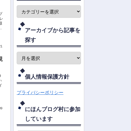
ァーの効果
は？
プ
レ
様
.
アーカイブから記事を
探す
21
現
？
O
個人情報保護方針
い
イ
プライバシーポリシー
にほんブログ村に参加
09
しています