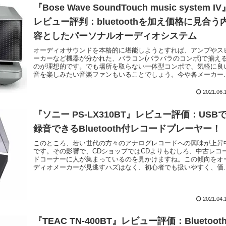
『Bose Wave SoundTouch music system IV
レビュー評判：bluetoothを加え価格に見合う
容としたパーソナルオーディオシステム
オーディオサウンドを本格的に堪能しようとすれば、アンプやス
ーカーなど機器が分かれた、バラコン(バラバラのコンポ)で揃え
のが理想的です。でも場所を取らない一体型コンポで、気軽に良
音を楽しみたい音楽ファンもいることでしょう。今や各メーカー..
2021.06.
『ソニー PS-LX310BT』レビュー評価：USB
録音できるBluetooth付レコードプレーヤー！
このところ、若い世代の方々のアナログレコードへの興味が上昇
です。その影響で、CDショップではCDよりもむしろ、中古レコ
ドコーナーに人が集まっているのを見かけますね。この傾向をオ
ディオメーカーが見逃すハズはなく、初心者でも扱いやすく、価..
2021.04.
『TEAC TN-400BT』レビュー評価：Bluetoot