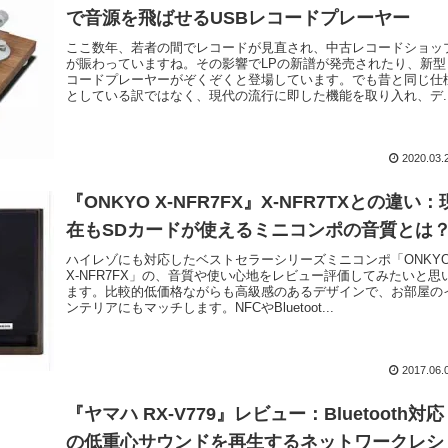
で音源を飛ばせるUSBレコードプレーヤー
ここ数年、若者の間でレコードが見直され、中古レコードショッ
が賑わっていますね。その影響でLPの新譜が発売されたり、新型
コードプレーヤーがぞくぞくと登場しています。でも昔と同じ仕
としている訳ではなく、現代の流行に即した機能を取り入れ、デ..
2020.03.
『ONKYO X-NFR7FX』X-NFR7TXとの違い：
在もSDカードが使えるミニコンポの音質とは
ハイレゾにも対応したベストセラーシリーズミニコンポ「ONKY
X-NFR7FX」の、音質や使い心地をレビュー評価してみたいと思
ます。比較的低価格ながらも高級感のあるデザインで、お部屋の
ンテリアにもマッチします。NFCやBluetoot...
2017.06.
『ヤマハ RX-V779』レビュー：Bluetooth対応
の低重心サウンドを再生するネットワークレシ