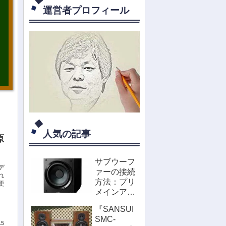
運営者プロフィール
人気の記事
原
サブウーフ
デ
ァーの接続
れ
方法：プリ
便
メインアン
プやミニコ
『SANSUI
ンポに取付
SMC-
けたい！
15