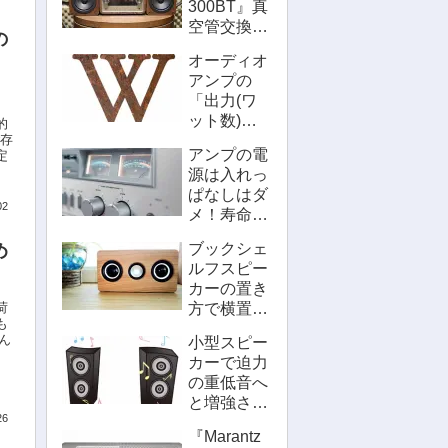
300BT』真
空管交換：
の
分解をメー
オーディオ
カーは推奨
アンプの
しないけど
「出力(ワ
自分でもや
ット数)」
的
れる！
とは何？大
ご存
アンプの電
定
きいほど音
源は入れっ
質が良い
ぱなしはダ
の？
02
メ！寿命に
影響する
ブックシェ
め
し、エコじ
ルフスピー
ゃない
カーの置き
方で横置き
荷
も
にするデメ
ん
小型スピー
リットって
カーで迫力
何かある？
の重低音へ
と増強させ
26
るおすすめ
『Marantz
方法！