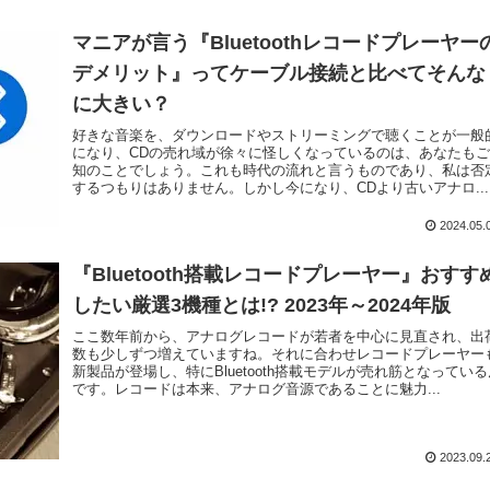
マニアが言う『Bluetoothレコードプレーヤー
デメリット』ってケーブル接続と比べてそんな
に大きい？
好きな音楽を、ダウンロードやストリーミングで聴くことが一般
になり、CDの売れ域が徐々に怪しくなっているのは、あなたも
知のことでしょう。これも時代の流れと言うものであり、私は否
するつもりはありません。しかし今になり、CDより古いアナロ...
2024.05.
『Bluetooth搭載レコードプレーヤー』おすす
したい厳選3機種とは!? 2023年～2024年版
ここ数年前から、アナログレコードが若者を中心に見直され、出
数も少しずつ増えていますね。それに合わせレコードプレーヤー
新製品が登場し、特にBluetooth搭載モデルが売れ筋となっている
です。レコードは本来、アナログ音源であることに魅力...
2023.09.