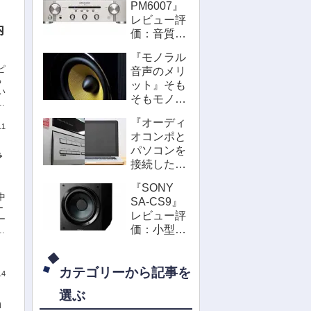
PM6007』
』
レビュー評
内
価：音質は
PM6006や
『モノラル
DENONと
ピ
音声のメリ
比較してど
る
ット』そも
う違う？
い
そもモノラ
.
ルってどん
『オーディ
な意味？音
11
オコンポと
が良いの？
パソコンを
で
接続した
い』高音質
『SONY
で鳴らすな
中
SA-CS9』
らUSB-
ー
レビュー評
DACで簡単
ー
価：小型ス
.
に！
ピーカー接
続して低音
カテゴリーから記事を
不足を補う
14
アクティブ
選ぶ
サブウーフ
h