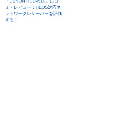
『DENON RCD-N10』口コ
ミ・レビュー：HEOS対応ネ
ットワークレシーバーを評価
する！