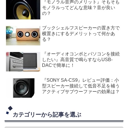
『モノラル音声のメリット』そもそも
モノラルってどんな意味？音が良い
の？
ブックシェルフスピーカーの置き方で
横置きにするデメリットって何かあ
る？
『オーディオコンポとパソコンを接続
したい』高音質で鳴らすならUSB-
DACで簡単に！
『SONY SA-CS9』レビュー評価：小
型スピーカー接続して低音不足を補う
アクティブサブウーファーの効果は？
カテゴリーから記事を選ぶ