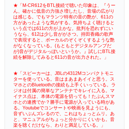
★「M-CR612をBTL接続で聴いた印象は、『うー
ん、確かに低音の力強さ増したし、音場の広がり
は感じる。でもマランツ特有の音の艶が、611の
方があったような気がする。気持ちよく聴けると
いう点では611の方が上かな。批判を恐れずにい
うなら、612は少し音ががさつ。持田香織の歌声
で表現すると、ボーカルのぞくぞくするような艶
がなくなっている。(もともとデジタルアンプだ
が)音がデジタルっぽいというか。』試しにBTL接
続を解除してみると611の音が出力された。」
★「スピーカーは、JBLの4312Mコンパクトモニ
ターを使っている。音はまあまあイイと思う。ス
マホとのBluetoothの接続も上手くいっている。ラ
ジオは付属の簡単なアンテナでキレイに入る。マ
イナス点は、本体の電源を切っても！たぶんスマ
ホとの連携でか？勝手に電源が入っている時があ
る。Youtubeでコンサートや映画を見ようにも、
音ずいぶんズレるので、これはちょっとムリ。あ
と、マニュアルがちょっと分かりにくいかも。音
楽を聴くだけなら、わりと満足している。」