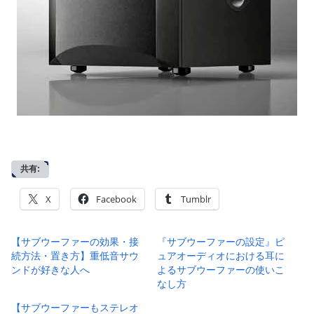
共有:
X
Facebook
Tumblr
【サブウーファーの効果・接
『サブウーファーの設定』ピ
続方法・置き方】重低音サウ
ュアオーディオにおける耳に
ンドが好きな人へ
よるサブウーファーの使いこ
なし方
【サブウーファーもステレオ