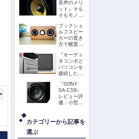
音声のメリ
比較してど
ット』そも
う違う？
そもモノラ
ルってどん
ブックシェ
な意味？音
ルフスピー
が良いの？
カーの置き
方で横置き
にするデメ
『オーディ
リットって
オコンポと
何かある？
パソコンを
接続した
い』高音質
『SONY
で鳴らすな
SA-CS9』
らUSB-
レビュー評
DACで簡単
価：小型ス
に！
ピーカー接
続して低音
カテゴリーから記事を
不足を補う
アクティブ
選ぶ
サブウーフ