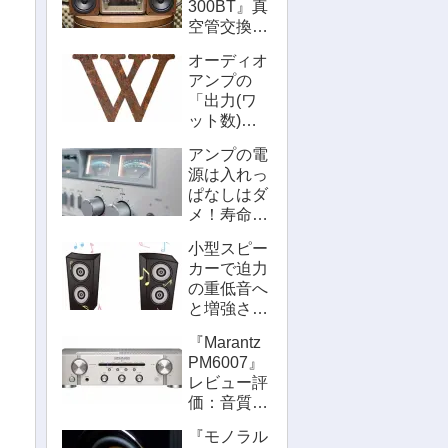
300BT』真
空管交換：
分解をメー
オーディオ
カーは推奨
アンプの
しないけど
「出力(ワ
自分でもや
ット数)」
れる！
とは何？大
アンプの電
きいほど音
源は入れっ
質が良い
ぱなしはダ
の？
メ！寿命に
影響する
小型スピー
し、エコじ
カーで迫力
ゃない
の重低音へ
と増強させ
るおすすめ
『Marantz
方法！
PM6007』
レビュー評
価：音質は
PM6006や
『モノラル
DENONと