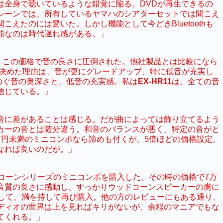
は全身で聴いているような錯覚に陥る。DVDが再生できるの
シーンでは、所有しているヤマハのシアターセットでは聞こえ
えたのには驚いた。しかし機能として今どきBluetoothも
能なのは時代遅れ感がある。」
、この価格で音の良さに圧倒された。他社製品とは比較になら
決めた理由は、音が更にグレードアップ、特に低音が充実し
のぐ音の奥深さと、低音の充実感。私は
EX-HR11
は、全ての音
信じている。」
は、音に差があることは感じる。だが曲によっては飾り立てるよう
カーの音とは随分違う。和音のバランスが悪く、特定の音がと
万円未満のミニコンポなら諦めも付くが、5倍ほどの価格設定。
なれば良いのだが。」
ドコーンシリーズのミニコンポを購入した。その時の価格で7万
音質の良さに感動し、すっかりウッドコーンスピーカーの虜に
待して、満を持して再び購入。他の方のレビューにもある通り、
ディオの世界は上を見ればキリがないが、余程のマニアでもな
てくれる。」