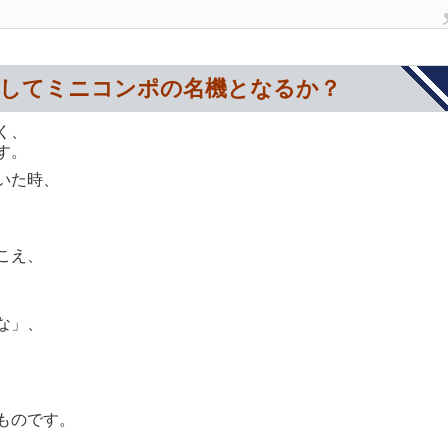
は果たしてミニコンポの名機となるか？
く、
す。
いた時、
こえ、
な」、
、
ものです。