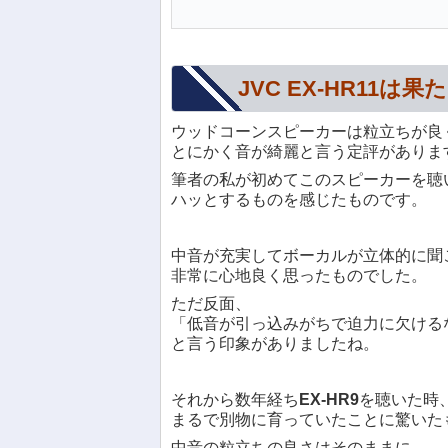
JVC EX-HR11
ウッドコーンスピーカーは粒立ちが良
とにかく音が綺麗と言う定評がありま
筆者の私が初めてこのスピーカーを聴
ハッとするものを感じたものです。
中音が充実してボーカルが立体的に聞
非常に心地良く思ったものでした。
ただ反面、
「低音が引っ込みがちで迫力に欠ける
と言う印象がありましたね。
それから数年経ち
EX-HR9
を聴いた時
まるで別物に育っていたことに驚いた
中音の粒立ちの良さはそのままに、