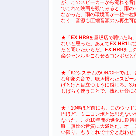
が、このスピーカーから流れる音
でこれで映画を観てみると、雨の
なかった、雨の環境音が一粒一粒聞こ
なく、音源も圧縮音源のみ再生可
★「
EX-HR9
を量販店で聴いた時
ないと思った。あえて
EX-HR11
に
たと聞いたからだ。
EX-HR9
をし
楽ジャンルをこなせるコンポだと
★「K2システムのON/OFFで
な印象の音で、聴き慣れたスピー
げとげと目立つように感じる。3
しばらく使うことで、熟れた音に
★「10年ほど前にも、このウッ
円ほど。ミニコンポとは思えない
なった。この10年間の進化に期
唯一無比の音質に大満足だ。オー
い限り、もうこれで十分と思わせ