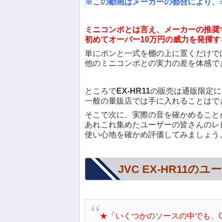
※この動画はメーカーの都合により、
ミニコンポとは言え、メーカーの推奨
初めてオーバー10万円の威力を発揮
単にポンと一式を棚の上に置くだけで
他のミニコンポとの実力の差を体感で
ところで
EX-HR11
の販売は通販限定に
一般の量販店では手に入れることはで
そこで次に、実際の音を確かめること
あれこれ集めたユーザーの皆さんのレ
使い心地を確かめ評価してみましょう
JVC EX-HR11の
★「いくつかのソースの中でも、