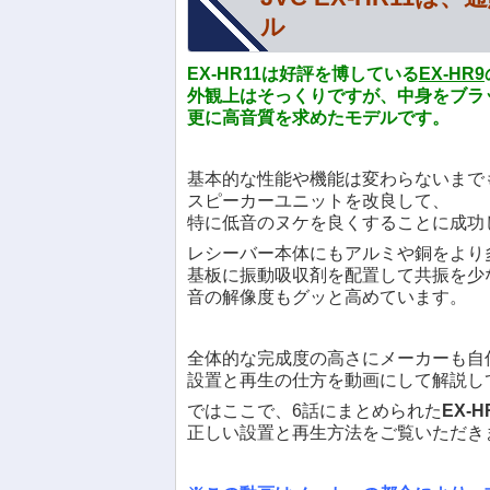
ル
EX-HR11は好評を博している
EX-HR9
外観上はそっくりですが、中身をブラ
更に高音質を求めたモデルです。
基本的な性能や機能は変わらないまで
スピーカーユニットを改良して、
特に低音のヌケを良くすることに成功
レシーバー本体にもアルミや銅をより
基板に振動吸収剤を配置して共振を少
音の解像度もグッと高めています。
全体的な完成度の高さにメーカーも自
設置と再生の仕方を動画にして解説し
ではここで、6話にまとめられた
EX-H
正しい設置と再生方法をご覧いただき