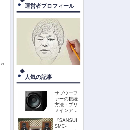
運営者プロフィール
.21
人気の記事
サブウーフ
ァーの接続
方法：プリ
メインアン
プやミニコ
『SANSUI
ンポに取付
SMC-
けたい！