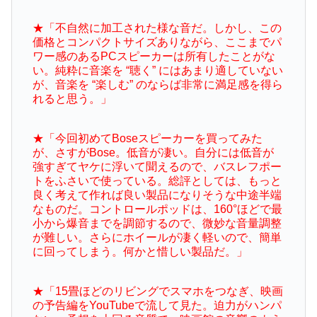
★「不自然に加工された様な音だ。しかし、この
価格とコンパクトサイズありながら、ここまでパ
ワー感のあるPCスピーカーは所有したことがな
い。純粋に音楽を “聴く” にはあまり適していない
が、音楽を “楽しむ” のならば非常に満足感を得ら
れると思う。」
★「今回初めてBoseスピーカーを買ってみた
が、さすがBose。低音が凄い。自分には低音が
強すぎてヤケに浮いて聞えるので、バスレフポー
トをふさいで使っている。総評としては、もっと
良く考えて作れば良い製品になりそうな中途半端
なものだ。コントロールポッドは、160°ほどで最
小から爆音までを調節するので、微妙な音量調整
が難しい。さらにホイールが凄く軽いので、簡単
に回ってしまう。何かと惜しい製品だ。」
★「15畳ほどのリビングでスマホをつなぎ、映画
の予告編をYouTubeで流して見た。迫力がハンパ