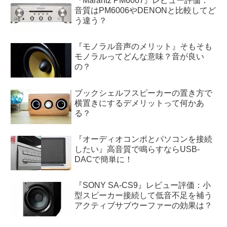
『Marantz PM6007』レビュー評価：
音質はPM6006やDENONと比較してど
う違う？
『モノラル音声のメリット』そもそも
モノラルってどんな意味？音が良い
の？
ブックシェルフスピーカーの置き方で
横置きにするデメリットって何かあ
る？
『オーディオコンポとパソコンを接続
したい』高音質で鳴らすならUSB-
DACで簡単に！
『SONY SA-CS9』レビュー評価：小
型スピーカー接続して低音不足を補う
アクティブサブウーファーの効果は？